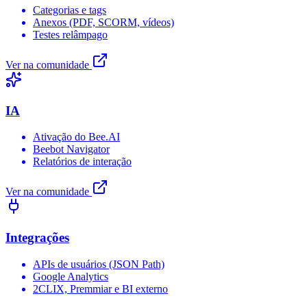
Categorias e tags
Anexos (PDF, SCORM, vídeos)
Testes relâmpago
Ver na comunidade
IA
Ativação do Bee.AI
Beebot Navigator
Relatórios de interação
Ver na comunidade
Integrações
APIs de usuários (JSON Path)
Google Analytics
2CLIX, Premmiar e BI externo